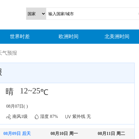
世界时差
欧洲时间
北美洲时间
天气预报
报
12~25
晴
℃
08月07日( )
南风1级
湿度 87%
紫外线 无
08月09日 后天
08月10日 周一
08月11日 周二