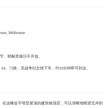
晴转多云
16
~
26
℃
晴
16
~
26
℃
多云转阴
16
~
29
℃
东北风 2级
东风 2级
东南风 2级
enue, Melbourne
场，圣诞节、耶稣受难日不开放。
、64、72路，至战争纪念馆下车，约10分钟即可到达。
年。在这幢金字塔型屋顶的建筑物顶层，可以清晰地眺望北岸的