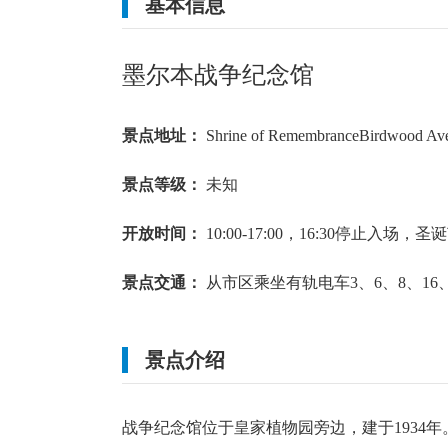
基本信息
多云转小雨
16
~
25
℃
多云转晴
16
~
24
℃
墨尔本战争纪念馆
北风 2级
北风 2级
景点地址：
Shrine of RemembranceBirdwood Av
景点等级：
未知
开放时间：
10:00-17:00，16:30停止入
景点交通：
从市区乘坐有轨电车3、6、8、16
景点介绍
战争纪念馆位于皇家植物园旁边，建于1934