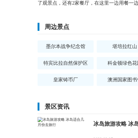
了观景点，还有2家餐厅，在这里一边用餐一
周边景点
墨尔本战争纪念馆
堪培拉红山
特宾比拉自然保护区
科金顿绿色花
皇家铸币厂
澳洲国家图书
景区资讯
冰岛旅游攻略 冰