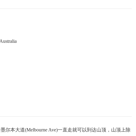
阴转晴
3
~
13
℃
多云转雾
5
~
15
℃
多云
25
~
32
℃
西北风 3级
西北风 3级
东风 1级
 Australia
本大道(Melbourne Ave)一直走就可以到达山顶，山顶上除