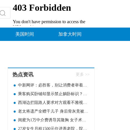
美国时间
加拿大时间
热点资讯
更多 >>
中新网评：必胜客，别让消费者举着放大镜吃饭
乘客购买卧铺却显示禁止躺卧标识？12306回应
西湖边拦阻路人要求对方观看不雅视频！男网红被判七个月
老太将遗产全赠干儿子 身后骨灰竟被撒于山野
闺蜜为1万中介费诱导其隆胸 女子术后感染致左胸部分切除
27岁女生月租1500元住进养老院，院方回应