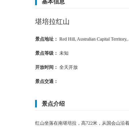
基本信息
多云转晴
3
~
14
℃
多云转阴
3
~
14
℃
堪培拉红山
东风 2级
北风 2级
景点地址：
Red Hill, Australian Capital Territory,
景点等级：
未知
开放时间：
全天开放
景点交通：
景点介绍
红山坐落在南堪培拉，高722米，从国会山沿着墨尔