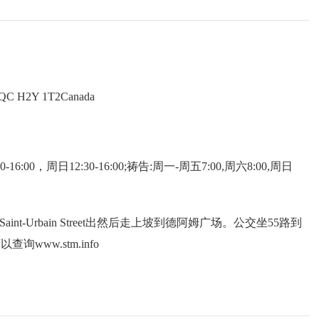
多云
17
~
25
℃
小雨转中雨
15
~
23
℃
小雨转阴
13
~
17
℃
西风 2级
西北风 2级
东北风 3级
alQC H2Y 1T2Canada
-16:00，周日12:30-16:00;祷告:周一-周五7:00,周六8:00,周日
从Saint-Urbain Street出然后走上坡到德阿姆广场。公交坐55路到
查询www.stm.info