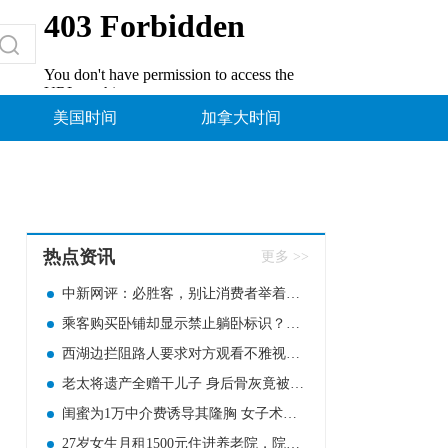
美国时间
加拿大时间
热点资讯
更多 >>
中新网评：必胜客，别让消费者举着放大镜吃饭
乘客购买卧铺却显示禁止躺卧标识？12306回应
西湖边拦阻路人要求对方观看不雅视频！男网红被判七个月
老太将遗产全赠干儿子 身后骨灰竟被撒于山野
闺蜜为1万中介费诱导其隆胸 女子术后感染致左胸部分切除
27岁女生月租1500元住进养老院，院方回应