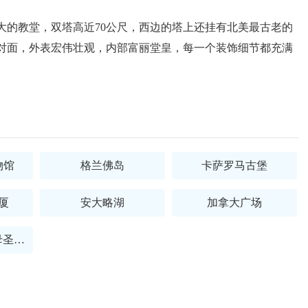
最大的教堂，双塔高近70公尺，西边的塔上还挂有北美最古老的
场对面，外表宏伟壮观，内部富丽堂皇，每一个装饰细节都充满
物馆
格兰佛岛
卡萨罗马古堡
厦
安大略湖
加拿大广场
圣母大教堂（圣母圣殿）