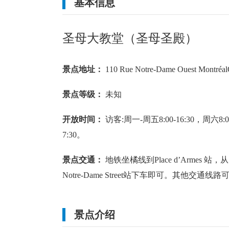
基本信息
小雨
16
~
26
℃
阴转多云
18
~
23
℃
圣母大教堂（圣母圣殿）
西南风 2级
西南风 2级
景点地址：
110 Rue Notre-Dame Ouest Montré
景点等级：
未知
开放时间：
访客:周一-周五8:00-16:30，周六8:00
7:30。
景点交通：
地铁坐橘线到Place d’Armes 站，
Notre-Dame Street站下车即可。其他交通线路可以
景点介绍