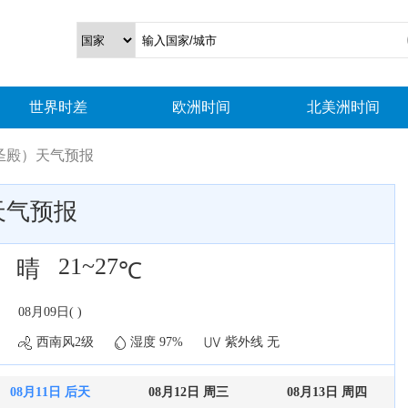
世界时差
欧洲时间
北美洲时间
圣殿）天气预报
天气预报
21~27
晴
℃
08月09日( )
西南风2级
湿度 97%
紫外线 无
08月11日 后天
08月12日 周三
08月13日 周四