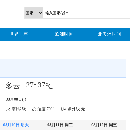
世界时差
欧洲时间
北美洲时间
27~37
多云
℃
08月08日( )
南风2级
湿度 70%
紫外线 无
08月10日 后天
08月11日 周二
08月12日 周三