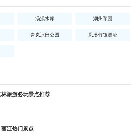
汤溪水库
潮州颐园
青岚冰臼公园
凤溪竹筏漂流
桂林旅游必玩景点推荐
 丽江热门景点