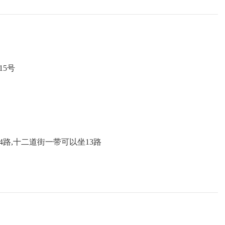
中雨转大雨
27
~
33
℃
中雨
27
~
33
℃
小雨转阴
26
~
32
℃
东风 2级
东风 2级
东北风 2级
5号
64路,十二道街一带可以坐13路