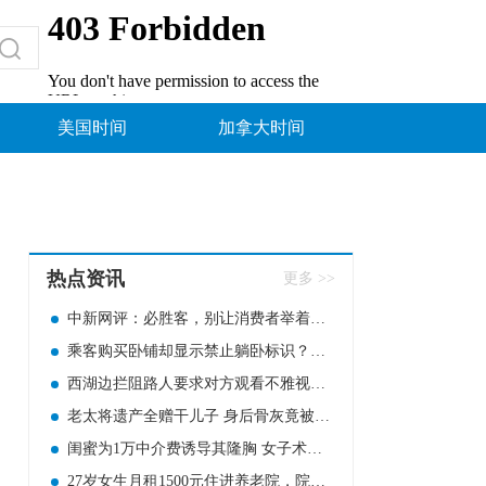
美国时间
加拿大时间
热点资讯
更多 >>
中新网评：必胜客，别让消费者举着放大镜吃饭
乘客购买卧铺却显示禁止躺卧标识？12306回应
西湖边拦阻路人要求对方观看不雅视频！男网红被判七个月
老太将遗产全赠干儿子 身后骨灰竟被撒于山野
闺蜜为1万中介费诱导其隆胸 女子术后感染致左胸部分切除
27岁女生月租1500元住进养老院，院方回应