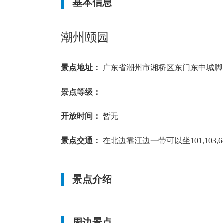
基本信息
中雨
27
~
32
℃
中雨转晴
27
~
32
℃
潮州颐园
北风 2级
东风 2级
景点地址：
广东省潮州市湘桥区东门东中城脚1
景点等级：
开放时间：
暂无
景点交通：
在北边靠江边一带可以坐101,103,
景点介绍
周边景点