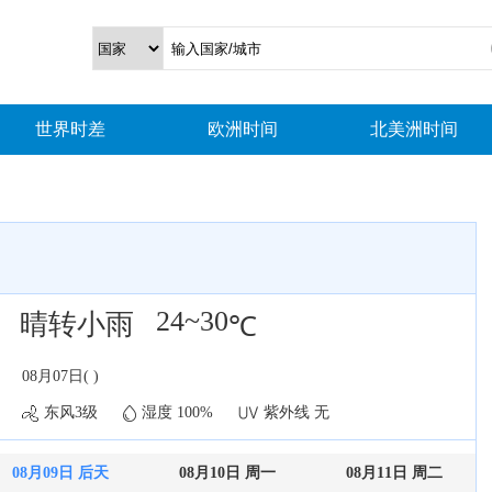
世界时差
欧洲时间
北美洲时间
24~30
晴转小雨
℃
08月07日( )
东风3级
湿度 100%
紫外线 无
08月09日 后天
08月10日 周一
08月11日 周二