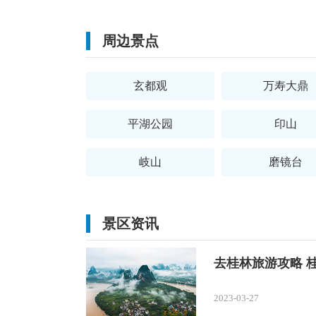
周边景点
玄都观
万寿大鼎
平湖公园
印山
岐山
磨镜台
景区资讯
去桂林旅游攻略 
2023-03-27