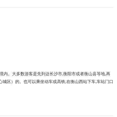
晴转多云
22
~
29
℃
多云
23
~
30
℃
晴转阴
22
~
35
℃
北风 2级
北风 2级
北风 2级
境内。大多数游客是先到达长沙市,衡阳市或者衡山县等地,再
城区）的。也可以乘坐动车或高铁,在衡山西站下车,车站门口