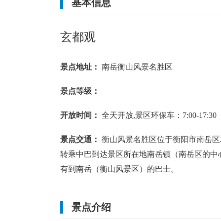
基本信息
阴转多云
21
~
27
℃
多云
21
~
28
℃
玄都观
北风 2级
北风 2级
景点地址：
南岳衡山风景名胜区
景点等级：
开放时间：
全天开放,景区环保车：7:00-17:30
景点交通：
衡山风景名胜区位于衡阳市南岳区
转乘中巴到达景区所在地南岳镇（南岳区的中心
有到南岳（衡山风景区）的巴士。
景点介绍