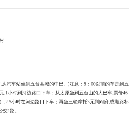
小雨
20
~
30
℃
小雨转阴
20
~
32
℃
多云转小雨
21
~
31
℃
东南风 2级
东风 2级
东南风 2级
村
站,从汽车站坐到五台县城的中巴,（注意：8：00以前的车是到五
元,1小时到河边路口下车；从太原坐到五台山的大巴车,票价46
,2.5小时在河边路口下车；再坐三轮摩托3元到阎府,或顺路标
公交1路。