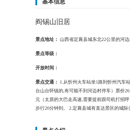
基本信息
中雨转小雨
20
~
28
℃
中雨转小雨
20
~
29
℃
阎锡山旧居
东南风 1级
东南风 1级
景点地址：
山西省定襄县城东北22公里的河边
景点等级：
开放时间：
景点交通：
1.从忻州火车站坐1路到忻州汽车
台山台怀镇的,有可能不到河边村停车）票价26
元（太原的大巴走高速,需要提前跟司机打招呼）
步行20分钟到。 2.定襄县城有直达景区的城际