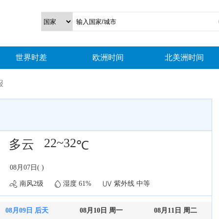
世界时差
欧洲时间
北美洲时间
报
22~32
多云
℃
08月07日( )
南风2级
湿度 61%
紫外线 中等
08月09日 后天
08月10日 周一
08月11日 周二