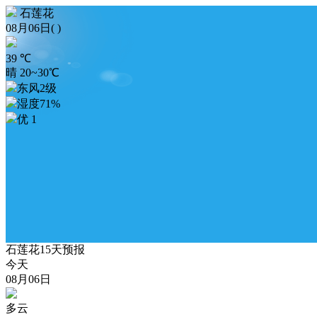
石莲花
08月06日( )
39
℃
晴 20~30℃
东风2级
湿度71%
优 1
石莲花15天预报
今天
08月06日
多云