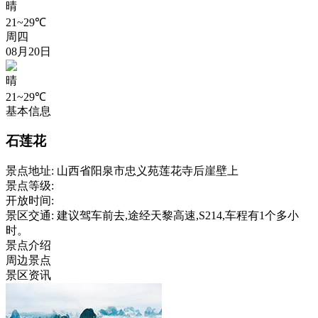
晴
21~29℃
周四
08月20日
晴
21~29℃
基本信息
石莲花
景点地址:
山西省阳泉市忠义苑莲花寺后崖壁上
景点等级:
开放时间:
景区交通:
建议驾车前去,途经天黎高速,S214,车程有1个多小
时。
景点介绍
周边景点
景区资讯