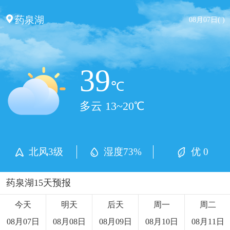
药泉湖
08月07日( )
39
℃
多云 13~20℃
北风3级
湿度73%
优 0
药泉湖15天预报
今天
明天
后天
周一
周二
08月07日
08月08日
08月09日
08月10日
08月11日