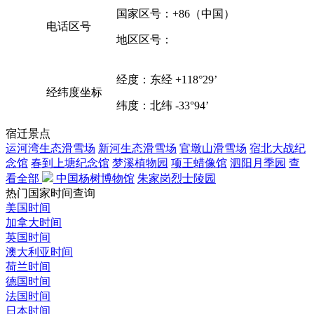
国家区号：+86（中国）
电话区号
地区区号：
经度：东经 +118°29’
经纬度坐标
纬度：北纬 -33°94’
宿迁景点
运河湾生态滑雪场
新河生态滑雪场
官墩山滑雪场
宿北大战纪
念馆
春到上塘纪念馆
梦溪植物园
项王蜡像馆
泗阳月季园
查
看全部
中国杨树博物馆
朱家岗烈士陵园
热门国家时间查询
美国时间
加拿大时间
英国时间
澳大利亚时间
荷兰时间
德国时间
法国时间
日本时间