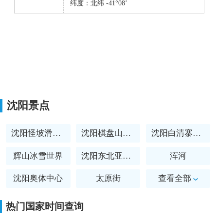
纬度：北纬 -41°08’
沈阳景点
沈阳怪坡滑雪场
沈阳棋盘山滑雪场
沈阳白清寨滑雪场
辉山冰雪世界
沈阳东北亚滑雪场
浑河
沈阳奥体中心
太原街
查看全部
东北大学旧址
关东影视城
热门国家时间查询