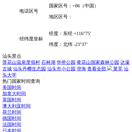
国家区号：+86（中国）
电话区号
地区区号：
经度：东经 +116°75’
经纬度坐标
纬度：北纬 -23°37’
汕头景点
莲花山温泉度假村
石林湖
华侨公园
黄花山国家森林公园
达濠
古城
汕头丹樱生态园
汕头市小公园
澄海
查看全部
莱芜
汕
头大学
热门国家时间查询
美国时间
加拿大时间
英国时间
澳大利亚时间
荷兰时间
德国时间
法国时间
日本时间