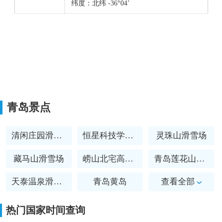
纬度：北纬 -36°04’
青岛景点
清闲庄园滑雪场
恒星科技学院滑雪训练基地
灵珠山滑雪场
藏马山滑雪场
崂山北宅高山滑雪场
青岛莲花山滑雪场
天泰温泉滑雪乐园
青岛黄岛
查看全部
青岛邮电博物馆
石老人海滨浴场
热门国家时间查询