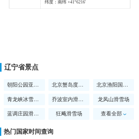
纬度：南纬 +41°6216'
辽宁省景点
朝阳公园亚布罗尼滑雪场
北京蟹岛度假村滑雪场
北京渔阳国际滑雪场
青龙峡冰雪大世界
乔波室内滑雪馆
龙凤山滑雪场
蓝调庄园滑雪场
狂飚滑雪场
查看全部
静之湖滑雪场
北京莲花山滑雪场
热门国家时间查询