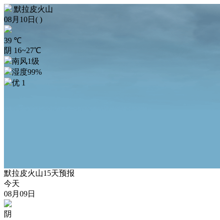
默拉皮火山
08月10日( )
39
℃
阴 16~27℃
南风1级
湿度99%
优 1
默拉皮火山15天预报
今天
08月09日
阴