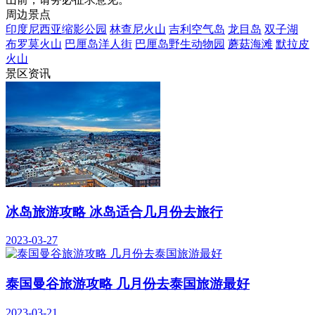
周边景点
印度尼西亚缩影公园
林查尼火山
吉利空气岛
龙目岛
双子湖
布罗莫火山
巴厘岛洋人街
巴厘岛野生动物园
蘑菇海滩
默拉皮
火山
景区资讯
冰岛旅游攻略 冰岛适合几月份去旅行
2023-03-27
泰国曼谷旅游攻略 几月份去泰国旅游最好
2023-03-21