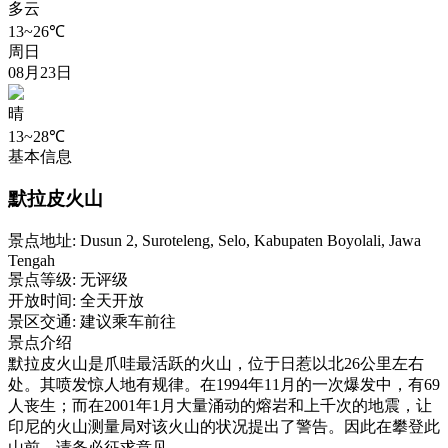
多云
13~26℃
周日
08月23日
晴
13~28℃
基本信息
默拉皮火山
景点地址:
Dusun 2, Suroteleng, Selo, Kabupaten Boyolali, Jawa
Tengah
景点等级:
无评级
开放时间:
全天开放
景区交通:
建议乘车前往
景点介绍
默拉皮火山是爪哇最活跃的火山，位于日惹以北26公里左右
处。其喷发惊人地有规律。在1994年11月的一次爆发中，有69
人丧生；而在2001年1月大量涌动的熔岩和上千次的地震，让
印尼的火山测量局对该火山的状况提出了警告。因此在攀登此
山前，请务必征求意见。