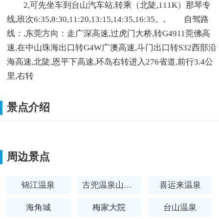
2,可先坐车到台山汽车站,转乘（北陡,111K）那琴专
线,班次6:35,8:30,11:20,13:15,14:35,16:35。, 自驾路
线：,东莞方向：走广深高速,过虎门大桥,转G4911莞佛高
速,在中山珠海出口转G4W广澳高速,斗门出口转S32西部沿
海高速,北陡,恩平下高速,环岛右转进入276省道,前行3.4公
里,右转
景点介绍
周边景点
锦江温泉
古兜温泉山泉水世界
喜运来温泉
海角城
梅家大院
台山温泉