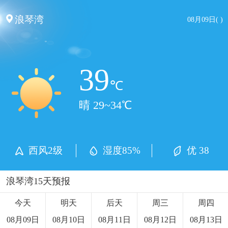
浪琴湾
08月09日( )
39
℃
晴 29~34℃
西风2级
湿度85%
优 38
浪琴湾15天预报
今天
明天
后天
周三
周四
08月09日
08月10日
08月11日
08月12日
08月13日