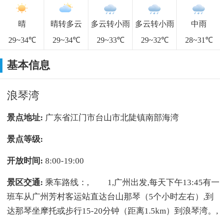
晴
晴转多云
多云转小雨
多云转小雨
中雨
29~34℃
29~34℃
29~33℃
29~32℃
28~31℃
基本信息
浪琴湾
景点地址:
广东省江门市台山市北陡镇南部海湾
景点等级:
开放时间:
8:00-19:00
景区交通:
乘车路线：, 1,广州出发,每天下午13:45有一
班车从广州芳村客运站直达台山那琴（5个小时左右）,到
达那琴坐摩托或步行15-20分钟（距离1.5km）到浪琴湾。,