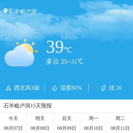
石羊毗卢洞
08月07日( )
39
℃
多云 25~31℃
西北风1级
湿度80%
优 26
石羊毗卢洞15天预报
今天
明天
后天
周一
周二
08月07日
08月08日
08月09日
08月10日
08月11日