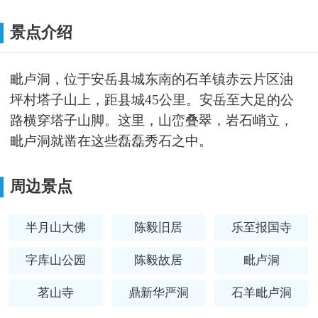
景点介绍
毗卢洞，位于安岳县城东南的石羊镇赤云片区油
坪村塔子山上，距县城45公里。安岳至大足的公
路横穿塔子山脚。这里，山峦叠翠，岩石峭立，
毗卢洞就凿在这些磊磊秀石之中。
周边景点
半月山大佛
陈毅旧居
乐至报国寺
字库山公园
陈毅故居
毗卢洞
茗山寺
鼎新华严洞
石羊毗卢洞