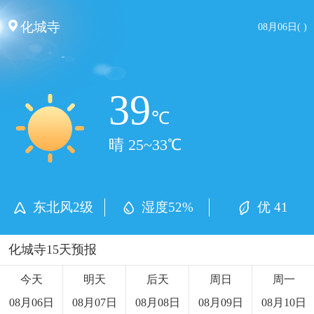
化城寺
08月06日( )
39
℃
晴 25~33℃
东北风2级
湿度52%
优 41
化城寺15天预报
今天
明天
后天
周日
周一
08月06日
08月07日
08月08日
08月09日
08月10日