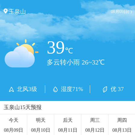
玉泉山
08月09日( )
39
℃
多云转小雨 26~32℃
北风3级
湿度71%
优 37
玉泉山15天预报
今天
明天
后天
周三
周四
08月09日
08月10日
08月11日
08月12日
08月13日