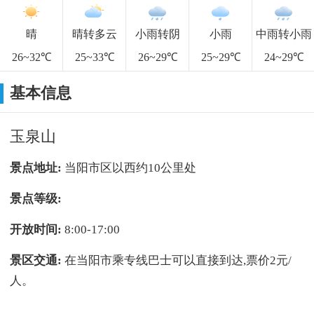
晴
晴转多云
小雨转阴
小雨
中雨转小雨
26~32℃
25~33℃
26~29℃
25~29℃
24~29℃
基本信息
玉泉山
景点地址:
当阳市区以西约10公里处
景点等级:
开放时间:
8:00-17:00
景区交通:
在当阳市乘专线巴士可以直接到达,票价2元/
人。