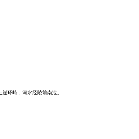
土崖环峙，河水经陵前南泄。