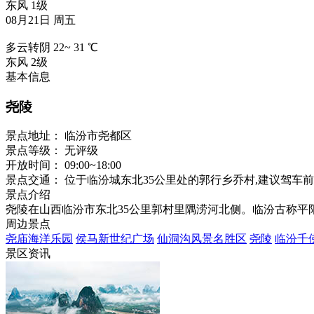
东风 1级
08月21日 周五
多云转阴
22
~
31
℃
东风 2级
基本信息
尧陵
景点地址：
临汾市尧都区
景点等级：
无评级
开放时间：
09:00~18:00
景点交通：
位于临汾城东北35公里处的郭行乡乔村,建议驾车前往,
景点介绍
尧陵在山西临汾市东北35公里郭村里隅涝河北侧。临汾古称
周边景点
尧庙海洋乐园
侯马新世纪广场
仙洞沟风景名胜区
尧陵
临汾千
景区资讯