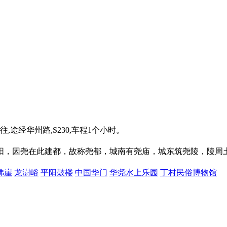
途经华州路,S230,车程1个小时。
平阳，因尧在此建都，故称尧都，城南有尧庙，城东筑尧陵，陵周
佛崖
龙澍峪
平阳鼓楼
中国华门
华尧水上乐园
丁村民俗博物馆