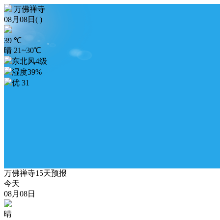
万佛禅寺
08月08日( )
39
℃
晴 21~30℃
东北风4级
湿度39%
优 31
万佛禅寺15天预报
今天
08月08日
晴