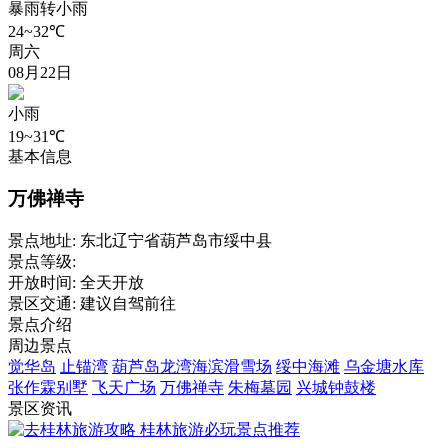
暴雨转小雨
24~32℃
周六
08月22日
小雨
19~31℃
基本信息
万佛禅寺
景点地址:
东北辽宁省葫芦岛市绥中县
景点等级:
开放时间:
全天开放
景区交通:
建议自驾前往
景点介绍
周边景点
觉华岛
止锚湾
葫芦岛龙湾海滨滑雪场
绥中海滩
乌金塘水库
张作霖别墅
飞天广场
万佛禅寺
朱梅墓园
兴城钟鼓楼
景区资讯