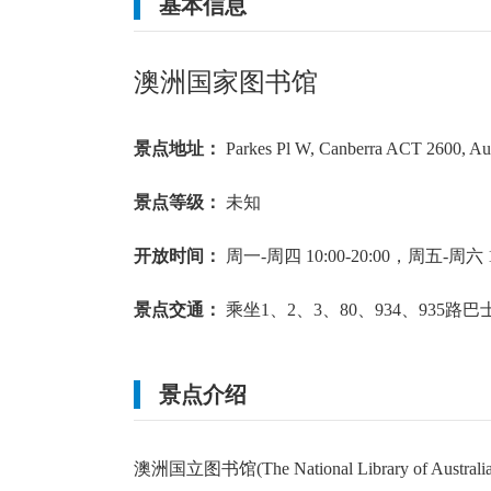
基本信息
晴
3
~
14
℃
多云转晴
3
~
14
℃
澳洲国家图书馆
东风 2级
北风 2级
景点地址：
Parkes Pl W, Canberra ACT 2600, Aus
景点等级：
未知
开放时间：
周一-周四 10:00-20:00，周五-周六 10:
景点交通：
乘坐1、2、3、80、934、935路巴士在 Kin
景点介绍
澳洲国立图书馆(The National Library o