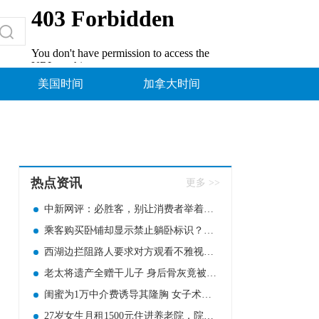
美国时间
加拿大时间
热点资讯
更多 >>
中新网评：必胜客，别让消费者举着放大镜吃饭
乘客购买卧铺却显示禁止躺卧标识？12306回应
西湖边拦阻路人要求对方观看不雅视频！男网红被判七个月
老太将遗产全赠干儿子 身后骨灰竟被撒于山野
闺蜜为1万中介费诱导其隆胸 女子术后感染致左胸部分切除
27岁女生月租1500元住进养老院，院方回应