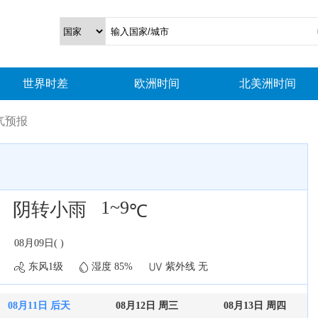
世界时差
欧洲时间
北美洲时间
气预报
1~9
阴转小雨
℃
08月09日( )
东风1级
湿度 85%
紫外线 无
08月11日 后天
08月12日 周三
08月13日 周四