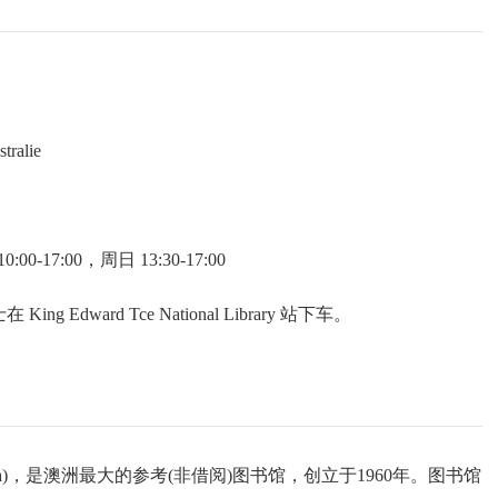
多云转晴
3
~
13
℃
多云转雾
5
~
18
℃
阴天
22
~
30
℃
西北风 3级
北风 2级
东北风 1级
tralie
00-17:00，周日 13:30-17:00
g Edward Tce National Library 站下车。
f Australia)，是澳洲最大的参考(非借阅)图书馆，创立于1960年。图书馆