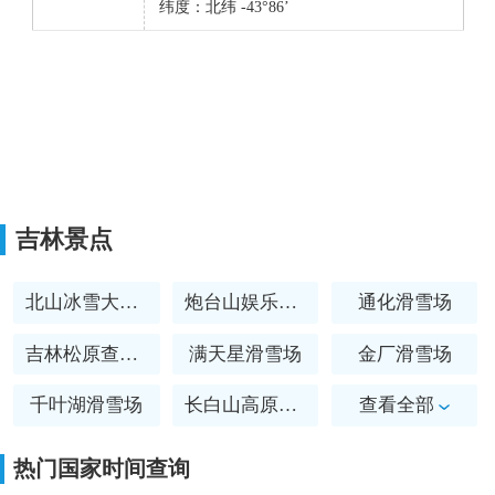
纬度：北纬 -43°86’
吉林景点
北山冰雪大世界
炮台山娱乐山庄滑雪场
通化滑雪场
吉林松原查干湖滑雪场
满天星滑雪场
金厂滑雪场
千叶湖滑雪场
长白山高原冰雪运动训练基地
查看全部
磐石莲花山滑雪场
长白山和平滑雪场
热门国家时间查询