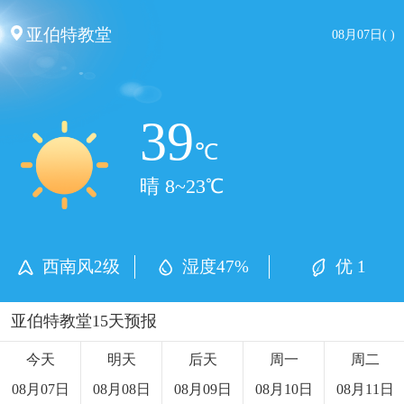
亚伯特教堂
08月07日( )
39
℃
晴 8~23℃
西南风2级
湿度47%
优 1
亚伯特教堂15天预报
今天
明天
后天
周一
周二
08月07日
08月08日
08月09日
08月10日
08月11日